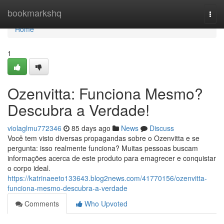
Home
bookmarkshq
Togg
navi
Home
1
Ozenvitta: Funciona Mesmo?
Descubra a Verdade!
violaglmu772346
85 days ago
News
Discuss
Você tem visto diversas propagandas sobre o Ozenvitta e se
pergunta: isso realmente funciona? Muitas pessoas buscam
informações acerca de este produto para emagrecer e conquistar
o corpo ideal.
https://katrinaeeto133643.blog2news.com/41770156/ozenvitta-
funciona-mesmo-descubra-a-verdade
Comments
Who Upvoted