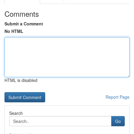
Comments
Submit a Comment
No HTML
HTML is disabled
Report Page
Search
Go