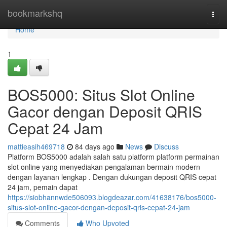
Home
bookmarkshq
Togg
navi
Home
1
BOS5000: Situs Slot Online
Gacor dengan Deposit QRIS
Cepat 24 Jam
mattieasih469718
84 days ago
News
Discuss
Platform BOS5000 adalah salah satu platform platform permainan
slot online yang menyediakan pengalaman bermain modern
dengan layanan lengkap . Dengan dukungan deposit QRIS cepat
24 jam, pemain dapat
https://siobhannwde506093.blogdeazar.com/41638176/bos5000-
situs-slot-online-gacor-dengan-deposit-qris-cepat-24-jam
Comments
Who Upvoted