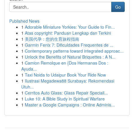
Go
Published News
1
Adorable Miniature Yorkies: Your Guide to Fin...
1
Atas copyright: Panduan Lengkap dan Terkini
1
美国代孕：您的生育旅程指南
1
Garmin Fenix 7: Dificuldades Frequentes de ...
1
Contemporary patterns toward integrated approac...
1
Unlock the Benefits of Natural Briquettes : A N...
1
Camion Remolque en {Dos Hermanas Dos :
Ayuda...
1
Taxi Noida to Udaipur Book Your Ride Now
1
Ilustrasi Megadewa88 Surabaya: Rekomendasi
Utuh...
1
Cerritos Auto Glass: Glass Repair Speciali...
1
Luke 10: A Bible Study in Spiritual Warfare
1
Master a Google Campaigns : Online Adminis...