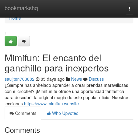
Home
bookmarkshq
Togg
navi
Home
1
Mimifun: El encanto del
ganchillo para inexpertos
sauljten703882
85 days ago
News
Discuss
¿Siempre has anhelado aprender a crear prendas maravillosas
con el crochet? ¡Mimifun te ofrece una oportunidad fantástica
para descubrir la original magia de este popular oficio! Nuestros
lecciones
https://www.mimifun.website
Comments
Who Upvoted
Comments