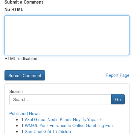
Submit a Comment
No HTML
HTML is disabled
Report Page
Search
Go
Published News
1
Akol Global Nedir, Kimdir Neyi İş Yapar ?
1
WM69: Your Entrance to Online Gambling Fun
1
Sân Chơi Giải Trí 24club