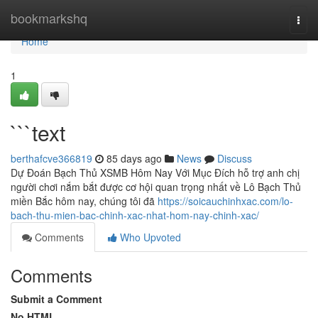
Home
bookmarkshq
Togg
navi
Home
1
```text
berthafcve366819
85 days ago
News
Discuss
Dự Đoán Bạch Thủ XSMB Hôm Nay Với Mục Đích hỗ trợ anh chị
người chơi nắm bắt được cơ hội quan trọng nhất về Lô Bạch Thủ
miền Bắc hôm nay, chúng tôi đã
https://soicauchinhxac.com/lo-
bach-thu-mien-bac-chinh-xac-nhat-hom-nay-chinh-xac/
Comments
Who Upvoted
Comments
Submit a Comment
No HTML