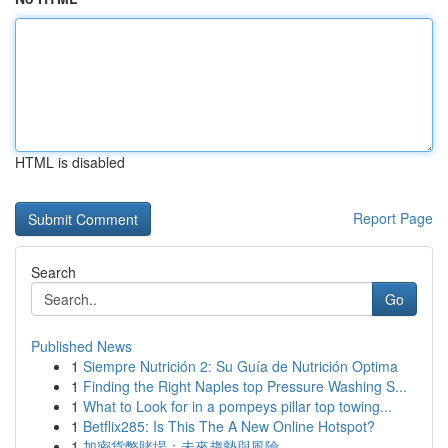
HTML is disabled
Report Page
Search
Go
Published News
1
Siempre Nutrición 2: Su Guía de Nutrición Optima
1
Finding the Right Naples top Pressure Washing S...
1
What to Look for in a pompeys pillar top towing...
1
Betflix285: Is This The A New Online Hotspot?
1
加密貨幣賭場：未來趨勢與風險