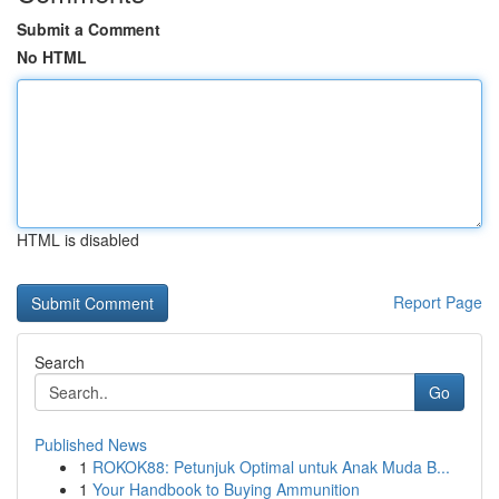
Submit a Comment
No HTML
HTML is disabled
Report Page
Search
Go
Published News
1
ROKOK88: Petunjuk Optimal untuk Anak Muda B...
1
Your Handbook to Buying Ammunition