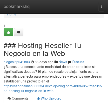
Home
bookmarkshq
Togg
navi
Home
1
### Hosting Reseller Tu
Negocio en la Web
diegosinp041803
88 days ago
News
Discuss
¿Buscas una emocionante modalidad de crear beneficios sin
significativas deudas? El plan de resale de alojamiento es una
alternativa perfecta para emprendedores y expertos que desean
establecer una proyecto en el
https://sabrinakhsn833534.develop-blog.com/48634057/reseller-
de-hosting-tu-negocio-en-la-web
Comments
Who Upvoted