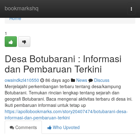
Home
bookmarkshq
Togg
navi
Home
1
Desa Botubarani : Informasi
dan Pembaruan Terkini
owaindkzl410550
86 days ago
News
Discuss
Menjelajahi perkembangan terbaru tentang desa/kampung
Botubarani. Temukan rincian lengkap tentang sejarah dan
geografi Botubarani. Baca mengenai aktivitas terbaru di desa ini.
Ikuti pembaruan informasi untuk tetap up
https://apollobookmarks.com/story20407474/botubarani-desa-
informasi-dan-pembaruan-terkini
Comments
Who Upvoted