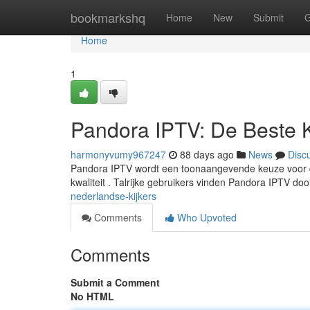
Home
bookmarkshq
Home
New
Submit
G
Home
1
Pandora IPTV: De Beste 
harmonyvumy967247
88 days ago
News
Disc
Pandora IPTV wordt een toonaangevende keuze voor div
kwaliteit . Talrijke gebruikers vinden Pandora IPTV do
nederlandse-kijkers
Comments
Who Upvoted
Comments
Submit a Comment
No HTML