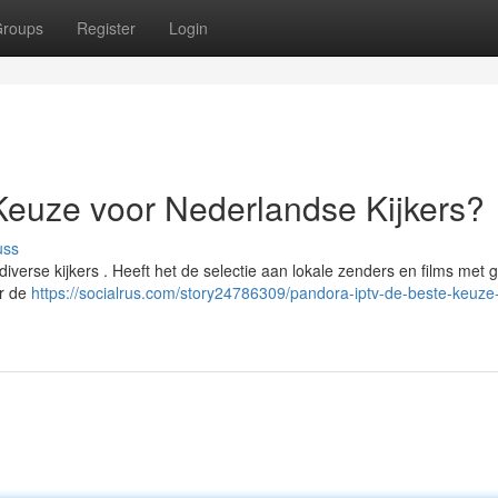
roups
Register
Login
Keuze voor Nederlandse Kijkers?
uss
erse kijkers . Heeft het de selectie aan lokale zenders en films met 
or de
https://socialrus.com/story24786309/pandora-iptv-de-beste-keuze