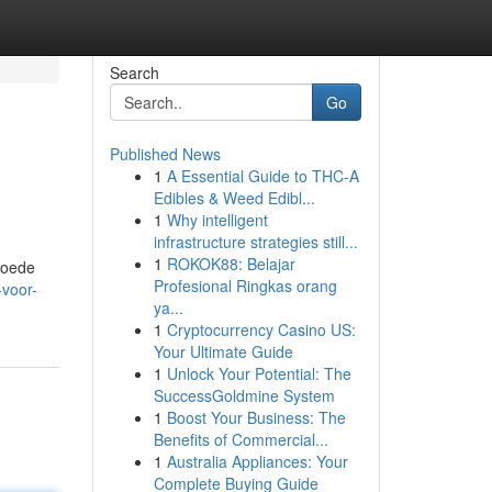
Search
Go
Published News
1
A Essential Guide to THC-A
Edibles & Weed Edibl...
1
Why intelligent
infrastructure strategies still...
1
ROKOK88: Belajar
goede
Profesional Ringkas orang
-voor-
ya...
1
Cryptocurrency Casino US:
Your Ultimate Guide
1
Unlock Your Potential: The
SuccessGoldmine System
1
Boost Your Business: The
Benefits of Commercial...
1
Australia Appliances: Your
Complete Buying Guide