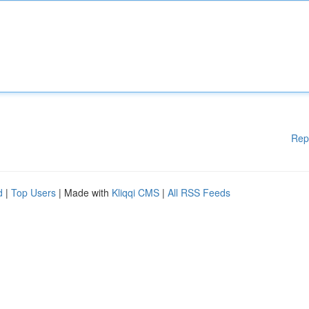
Rep
d
|
Top Users
| Made with
Kliqqi CMS
|
All RSS Feeds