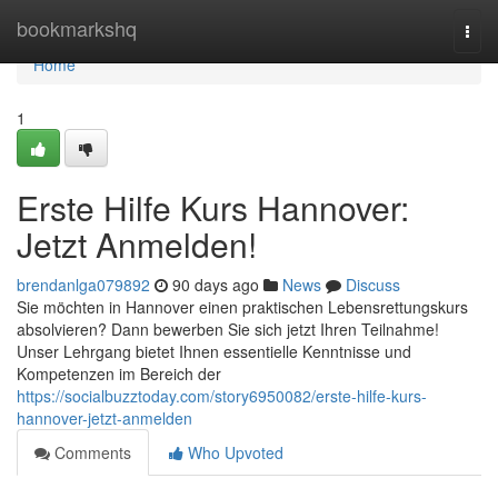
Home
bookmarkshq
Togg
navi
Home
1
Erste Hilfe Kurs Hannover:
Jetzt Anmelden!
brendanlga079892
90 days ago
News
Discuss
Sie möchten in Hannover einen praktischen Lebensrettungskurs
absolvieren? Dann bewerben Sie sich jetzt Ihren Teilnahme!
Unser Lehrgang bietet Ihnen essentielle Kenntnisse und
Kompetenzen im Bereich der
https://socialbuzztoday.com/story6950082/erste-hilfe-kurs-
hannover-jetzt-anmelden
Comments
Who Upvoted