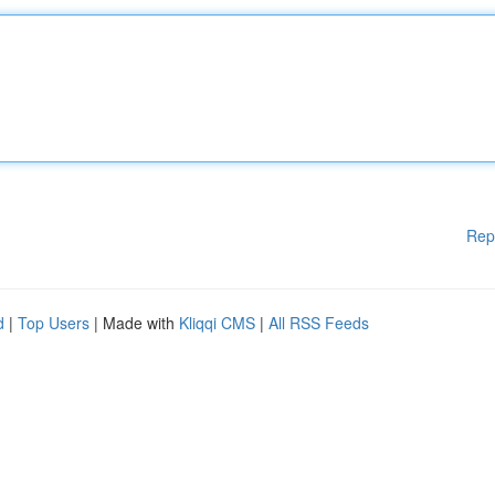
Rep
d
|
Top Users
| Made with
Kliqqi CMS
|
All RSS Feeds