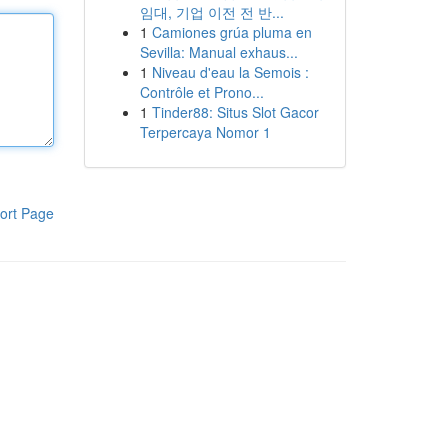
임대, 기업 이전 전 반...
1
Camiones grúa pluma en
Sevilla: Manual exhaus...
1
Niveau d'eau la Semois :
Contrôle et Prono...
1
Tinder88: Situs Slot Gacor
Terpercaya Nomor 1
ort Page