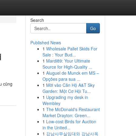
Search
Go
Published News
1
Wholesale Pallet Skids For
d
Sale : Your Bud...
1
Mardi89: Your Ultimate
Source for High-Quality ...
1
Aluguel de Munck em MS –
Opções para sua ...
ầu cũng
1
Mời vào Căn Hộ A&T Sky
Garden: Một Cơ Hội Tu...
1
Upgrading my desk in
Wembley
1
The McDonald's Restaurant
Market Drayton: Green...
1
Low-cost Birds for Auction
in the United...
1
강남사무실임대와 강남사옥