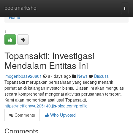
Home
bookmarkshq
Togg
navi
Home
1
Topansakti: Investigasi
Mendalam Entitas Ini
imogenbbas920601
87 days ago
News
Discuss
Topansakti merupakan perusahaan yang sedang menarik
perhatian di kalangan investor bisnis. Ulasan ini akan mengulas
secara komprehensif mengenai aktivitas perusahaan tersebut.
Kami akan memeriksa asal usul Topansakti,
https://nettienyvu265140.jts-blog.com/profile
Comments
Who Upvoted
Comments