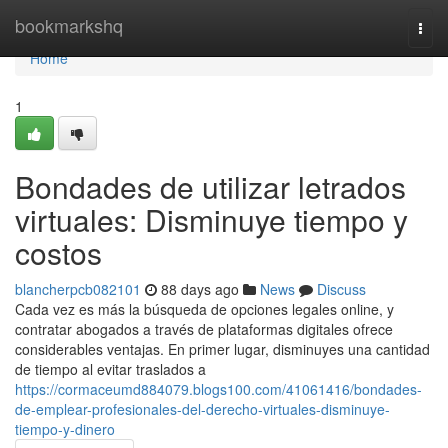
Home
bookmarkshq
Togg
navi
Home
1
Bondades de utilizar letrados
virtuales: Disminuye tiempo y
costos
blancherpcb082101
88 days ago
News
Discuss
Cada vez es más la búsqueda de opciones legales online, y
contratar abogados a través de plataformas digitales ofrece
considerables ventajas. En primer lugar, disminuyes una cantidad
de tiempo al evitar traslados a
https://cormaceumd884079.blogs100.com/41061416/bondades-
de-emplear-profesionales-del-derecho-virtuales-disminuye-
tiempo-y-dinero