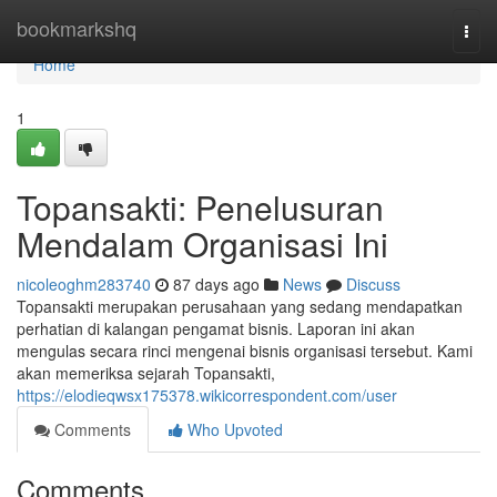
Home
bookmarkshq
Togg
navi
Home
1
Topansakti: Penelusuran
Mendalam Organisasi Ini
nicoleoghm283740
87 days ago
News
Discuss
Topansakti merupakan perusahaan yang sedang mendapatkan
perhatian di kalangan pengamat bisnis. Laporan ini akan
mengulas secara rinci mengenai bisnis organisasi tersebut. Kami
akan memeriksa sejarah Topansakti,
https://elodieqwsx175378.wikicorrespondent.com/user
Comments
Who Upvoted
Comments