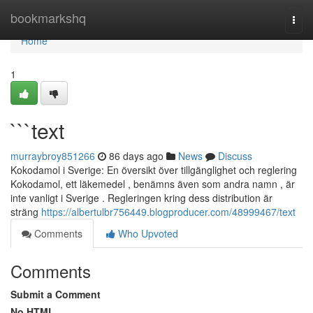
Home
bookmarkshq
Togg
navi
Home
1
```text
murraybroy851266
86 days ago
News
Discuss
Kokodamol i Sverige: En översikt över tillgänglighet och reglering
Kokodamol, ett läkemedel , benämns även som andra namn , är
inte vanligt i Sverige . Regleringen kring dess distribution är
sträng
https://albertulbr756449.blogproducer.com/48999467/text
Comments
Who Upvoted
Comments
Submit a Comment
No HTML