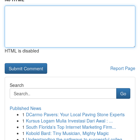
HTML is disabled
Report Page
Search
Go
Published News
1
DCarmo Pavers: Your Local Paving Stone Experts
1
Kursus Logam Mulia Investasi Dari Awal : ...
1
South Florida's Top Internet Marketing Firm...
1
Kobold Bard: Tiny Musician, Mighty Magic
1
Understanding the pathways to successful colleg...