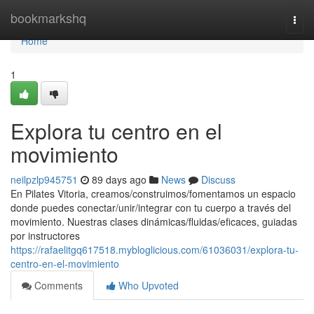
Home
bookmarkshq
Togg
navi
Home
1
Explora tu centro en el
movimiento
neilpzlp945751
89 days ago
News
Discuss
En Pilates Vitoria, creamos/construimos/fomentamos un espacio
donde puedes conectar/unir/integrar con tu cuerpo a través del
movimiento. Nuestras clases dinámicas/fluidas/eficaces, guiadas
por instructores
https://rafaelitgq617518.mybloglicious.com/61036031/explora-tu-
centro-en-el-movimiento
Comments
Who Upvoted