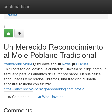
Home
bookmarkshq
Togg
navi
Home
1
Un Merecido Reconocimiento
al Mole Poblano Tradicional
tiffanyaprn674964
89 days ago
News
Discuss
En el corazón de México, la ciudad de Tlaxcala se erige como un
santuario para los amantes del auténtico sabor. En sus calles
adoquinadas y mercados vibrantes, una tradición culinaria
ancestral resuena con fuerza:
https://lancenheo245162.goabroadblog.com/profile
Comments
Who Upvoted
Comments