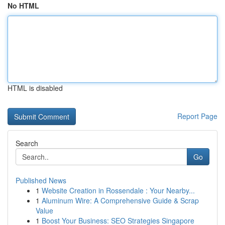
No HTML
HTML is disabled
Report Page
Search
Go
Published News
1
Website Creation in Rossendale : Your Nearby...
1
Aluminum Wire: A Comprehensive Guide & Scrap
Value
1
Boost Your Business: SEO Strategies Singapore