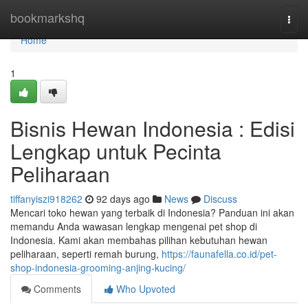
Home
bookmarkshq
Togg
navi
Home
1
Bisnis Hewan Indonesia : Edisi
Lengkap untuk Pecinta
Peliharaan
tiffanyiszi918262
92 days ago
News
Discuss
Mencari toko hewan yang terbaik di Indonesia? Panduan ini akan
memandu Anda wawasan lengkap mengenai pet shop di
Indonesia. Kami akan membahas pilihan kebutuhan hewan
peliharaan, seperti remah burung,
https://faunafella.co.id/pet-
shop-indonesia-grooming-anjing-kucing/
Comments
Who Upvoted