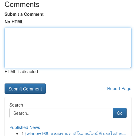
Comments
Submit a Comment
No HTML
HTML is disabled
Report Page
Search
Go
Published News
1
{winnow168: แหล่งรวมคาสิโนออนไลน์ ที่ ตรงใจสำห...