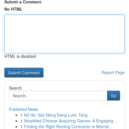
Submit a Comment
No HTML
HTML is disabled
Report Page
Search
Go
Published News
1
Nổ Hũ: Sức Nóng Đang Luôn Tăng
1
Simplified Chinese Acquiring Games: A Engaging ...
1
Finding the Right Roofing Contractor in Morrist...