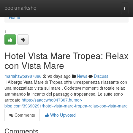
Home
bookmarkshq
Togg
navi
Home
1
Hotel Vista Mare Tropea: Relax
con Vista Mare
mariahzwpa987866
90 days ago
News
Discuss
Il Albergo Vista Mare di Tropea offre un'esperienza rilassante con
una mozzafiato vista sul mare . Godetevi momenti di totale relax
ammirando la incanto del paesaggio tropeanese. Le suite sono
arredate
https://saadcwhe047307.humor-
blog.com/39690291/hotel-vista-mare-tropea-relax-con-vista-mare
Comments
Who Upvoted
Comments