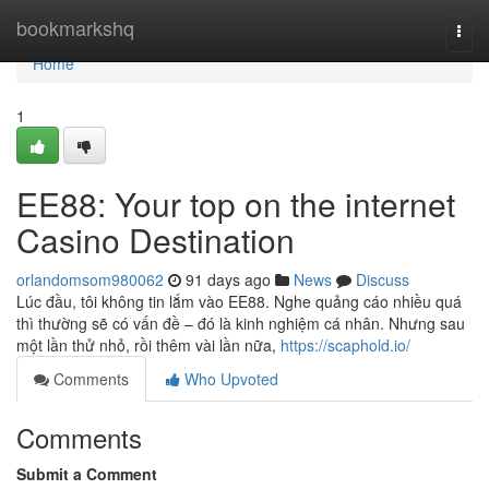
Home
bookmarkshq
Togg
navi
Home
1
EE88: Your top on the internet
Casino Destination
orlandomsom980062
91 days ago
News
Discuss
Lúc đầu, tôi không tin lắm vào EE88. Nghe quảng cáo nhiều quá
thì thường sẽ có vấn đề – đó là kinh nghiệm cá nhân. Nhưng sau
một lần thử nhỏ, rồi thêm vài lần nữa,
https://scaphold.io/
Comments
Who Upvoted
Comments
Submit a Comment