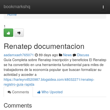
Home
bookmarkshq
Togg
navi
Home
1
Renatep documentacion
aadamxaeh765071
89 days ago
News
Discuss
Guía Completa sobre Renatep inscripción y beneficios El Renatep
se ha convertido en una herramienta fundamental para miles de
trabajadores de la economía popular que buscan formalizar su
actividad y acceder a
https://harleyrvil520987.blogsidea.com/48032271/renatep-
registro-guia-rapida
Comments
Who Upvoted
Comments