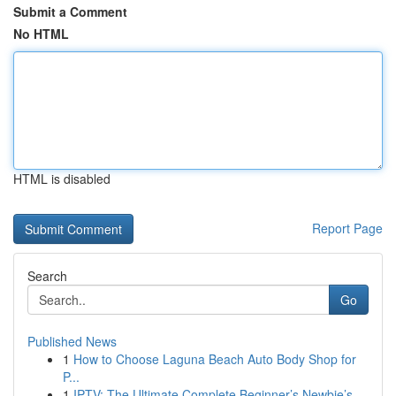
Submit a Comment
No HTML
HTML is disabled
Report Page
Search
Go
Published News
1
How to Choose Laguna Beach Auto Body Shop for
P...
1
IPTV: The Ultimate Complete Beginner’s Newbie’s...