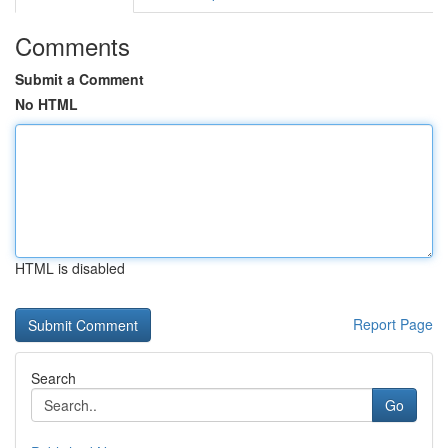
Comments
Submit a Comment
No HTML
HTML is disabled
Report Page
Search
Go