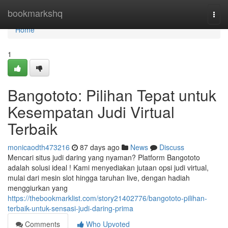
Home
bookmarkshq
Togg
navi
Home
1
Bangototo: Pilihan Tepat untuk
Kesempatan Judi Virtual
Terbaik
monicaodth473216
87 days ago
News
Discuss
Mencari situs judi daring yang nyaman? Platform Bangototo
adalah solusi ideal ! Kami menyediakan jutaan opsi judi virtual,
mulai dari mesin slot hingga taruhan live, dengan hadiah
menggiurkan yang
https://thebookmarklist.com/story21402776/bangototo-pilihan-
terbaik-untuk-sensasi-judi-daring-prima
Comments
Who Upvoted