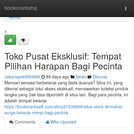
Home
bookmarkshq
Togg
navi
Home
1
Toko Pusat Eksklusif: Tempat
Pilihan Harapan Bagi Pecinta
zakariayekl990696
89 days ago
News
Discuss
Mencari sensasi berbelanja yang tiada duanya? Situs ini, yang
dikenal sebagai toko akses eksklusif, menawarkan koleksi produk
langka yang {tak bisa diperoleh di situs lain. Bagi para pecinta, ini
adalah tempat belanja
https://bookmarksaifi.com/story21539809/situs-store-termahal-
surga-belanja-mimpi-bagi-pecinta
Comments
Who Upvoted