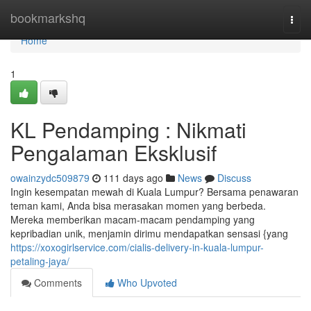
Home
bookmarkshq
Togg
navi
Home
1
KL Pendamping : Nikmati
Pengalaman Eksklusif
owainzydc509879
111 days ago
News
Discuss
Ingin kesempatan mewah di Kuala Lumpur? Bersama penawaran
teman kami, Anda bisa merasakan momen yang berbeda.
Mereka memberikan macam-macam pendamping yang
kepribadian unik, menjamin dirimu mendapatkan sensasi {yang
https://xoxogirlservice.com/cialis-delivery-in-kuala-lumpur-
petaling-jaya/
Comments
Who Upvoted