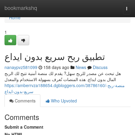
Home
bookmarkshq
Togg
navi
Home
1
تطبيق ربح سريع بدون ايداع
nanaypvz581099
158 days ago
News
Discuss
هل تبحث عن مصدر للربح سهل? يقدم لك منصة أمنية تتيح لك الربح
المال بدون ايداع. هذه المنصات تُعرف بسهولة الاستخدام والمعدل
https://amberrvza188654.dgbloggers.com/38786160/منصة-ربح-
سريع-بدون-ايداع
Comments
Who Upvoted
Comments
Submit a Comment
No HTML