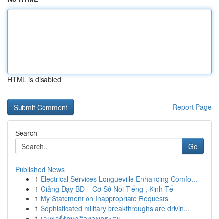
HTML is disabled
Report Page
Search
Go
Published News
1
Electrical Services Longueville Enhancing Comfo...
1
Giảng Dạy BD – Cơ Sở Nổi Tiếng , Kinh Tế
1
My Statement on Inappropriate Requests
1
Sophisticated military breakthroughs are drivin...
1
เลเซอร์รักษาสิวหลุมกระสุน