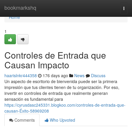
Home
bookmarkshq
Togg
navi
Home
1
Controles de Entrada que
Causan Impacto
haarislnkr444358
176 days ago
News
Discuss
Un aspecto de escritorio de bienvenida puede ser la primera
impresión que tus clientes tienen de tu organización. Por eso,
invertir en controles de entrada que realmente generan
sensación es fundamental para
https://cyrusdasc245331.blogkoo.com/controles-de-entrada-que-
causan-Éxito-58969208
Comments
Who Upvoted