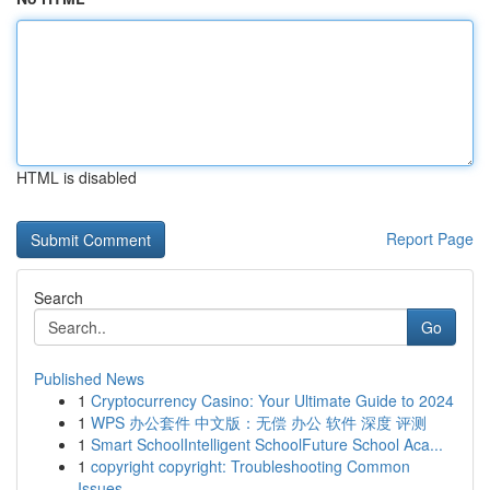
HTML is disabled
Report Page
Search
Go
Published News
1
Cryptocurrency Casino: Your Ultimate Guide to 2024
1
WPS 办公套件 中文版：无偿 办公 软件 深度 评测
1
Smart SchoolIntelligent SchoolFuture School Aca...
1
copyright copyright: Troubleshooting Common
Issues