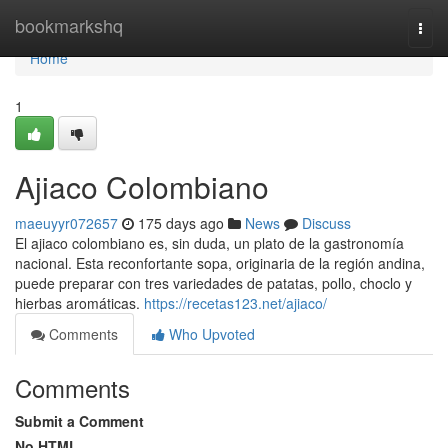
Home
bookmarkshq
Togg
navi
Home
1
Ajiaco Colombiano
maeuyyr072657
175 days ago
News
Discuss
El ajiaco colombiano es, sin duda, un plato de la gastronomía
nacional. Esta reconfortante sopa, originaria de la región andina,
puede preparar con tres variedades de patatas, pollo, choclo y
hierbas aromáticas.
https://recetas123.net/ajiaco/
Comments
Who Upvoted
Comments
Submit a Comment
No HTML