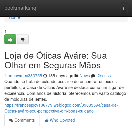
Home
bookmarkshq
Togg
navi
Home
1
Loja de Óticas Aváre: Sua
Olhar em Seguras Mãos
ihannawmec333755
185 days ago
News
Discuss
Quando se trata de cuidado ocular e de encontrar os óculos
perfeitos, a Casa de Óticas Aváre se destaca como um lugar de
excelência. Com anos de história, oferecemos um vasto catálogo
de molduras de lentes,
https://francesjqcv106779.weblogco.com/39833594/casa-de-
Óticas-aváre-seu-perspectiva-em-boas-cuidado
Comments
Who Upvoted