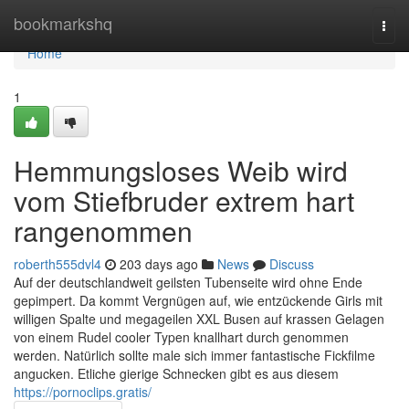
Home
bookmarkshq
Togg
navi
Home
1
Hemmungsloses Weib wird
vom Stiefbruder extrem hart
rangenommen
roberth555dvl4
203 days ago
News
Discuss
Auf der deutschlandweit geilsten Tubenseite wird ohne Ende
gepimpert. Da kommt Vergnügen auf, wie entzückende Girls mit
willigen Spalte und megageilen XXL Busen auf krassen Gelagen
von einem Rudel cooler Typen knallhart durch genommen
werden. Natürlich sollte male sich immer fantastische Fickfilme
angucken. Etliche gierige Schnecken gibt es aus diesem
https://pornoclips.gratis/