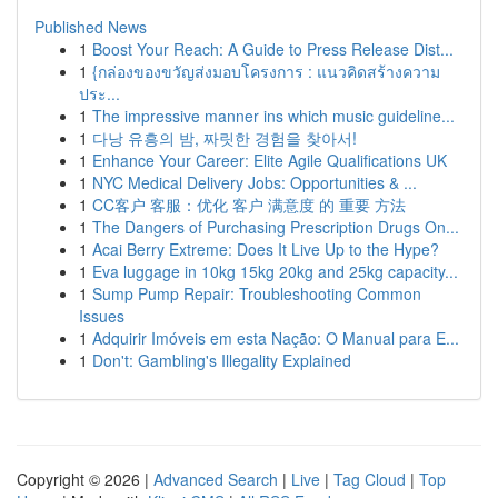
Published News
1
Boost Your Reach: A Guide to Press Release Dist...
1
{กล่องของขวัญส่งมอบโครงการ : แนวคิดสร้างความ
ประ...
1
The impressive manner ins which music guideline...
1
다낭 유흥의 밤, 짜릿한 경험을 찾아서!
1
Enhance Your Career: Elite Agile Qualifications UK
1
NYC Medical Delivery Jobs: Opportunities & ...
1
CC客户 客服：优化 客户 满意度 的 重要 方法
1
The Dangers of Purchasing Prescription Drugs On...
1
Acai Berry Extreme: Does It Live Up to the Hype?
1
Eva luggage in 10kg 15kg 20kg and 25kg capacity...
1
Sump Pump Repair: Troubleshooting Common
Issues
1
Adquirir Imóveis em esta Nação: O Manual para E...
1
Don't: Gambling's Illegality Explained
Copyright © 2026 |
Advanced Search
|
Live
|
Tag Cloud
|
Top