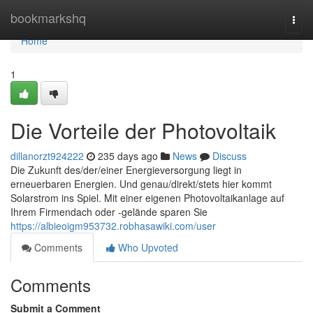
Home
bookmarkshq
Togg
navi
Home
1
Die Vorteile der Photovoltaik
dillanorzt924222
235 days ago
News
Discuss
Die Zukunft des/der/einer Energieversorgung liegt in
erneuerbaren Energien. Und genau/direkt/stets hier kommt
Solarstrom ins Spiel. Mit einer eigenen Photovoltaikanlage auf
Ihrem Firmendach oder -gelände sparen Sie
https://albieoigm953732.robhasawiki.com/user
Comments
Who Upvoted
Comments
Submit a Comment