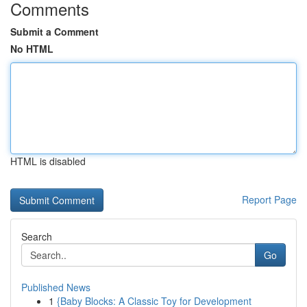
Comments
Submit a Comment
No HTML
HTML is disabled
Report Page
Search
Go
Published News
1
{Baby Blocks: A Classic Toy for Development