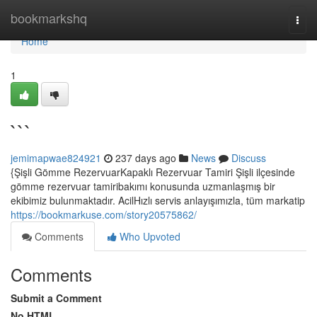
Home
bookmarkshq
Togg
navi
Home
1
```
jemimapwae824921
237 days ago
News
Discuss
{Şişli Gömme RezervuarKapaklı Rezervuar Tamiri Şişli ilçesinde
gömme rezervuar tamiribakımı konusunda uzmanlaşmış bir
ekibimiz bulunmaktadır. AcilHızlı servis anlayışımızla, tüm markatip
https://bookmarkuse.com/story20575862/
Comments
Who Upvoted
Comments
Submit a Comment
No HTML