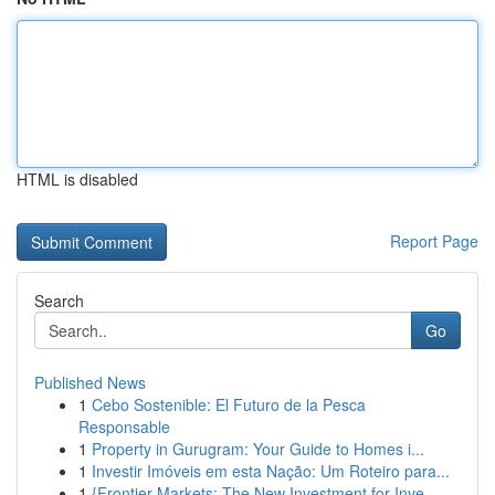
HTML is disabled
Report Page
Search
Go
Published News
1
Cebo Sostenible: El Futuro de la Pesca
Responsable
1
Property in Gurugram: Your Guide to Homes i...
1
Investir Imóveis em esta Nação: Um Roteiro para...
1
{Frontier Markets: The New Investment for Inve...