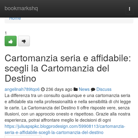
Home
bookmarkshq
Togg
navi
Home
1
Cartomanzia seria e affidabile:
scegli la Cartomanzia del
Destino
angelinah789tqo6
236 days ago
News
Discuss
La differenza tra un consulto qualunque e una cartomanzia seria
e affidabile sta nella professionalità e nella sensibilità di chi legge
le carte. La Cartomanzia del Destino ti offre risposte vere, senza
illusioni, con un approccio onesto e rispettoso. Grazie alla nostra
esperienza, potrai affrontare meglio le decisioni di ogni
https://juliuspspkc.blogprodesign.com/59908113/cartomanzia-
seria-e-affidabile-scegli-la-cartomanzia-del-destino