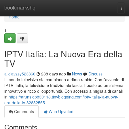
Home
bookmarkshq
Togg
navi
Home
1
IPTV Italia: La Nuova Era della
TV
aliciavzsy523860
238 days ago
News
Discuss
Il mondo televisivo sta cambiando a ritmo rapido. Con l'avvento di
IPTV Italia, la televisione tradizionale lascia il posto ad un sistema
innovativo e ricco di opportunità. Con accesso a migliaia di canali
in
https://arunsiep830118.tinyblogging.com/iptv-italia-la-nuova-
era-della-tv-82882565
Comments
Who Upvoted
Comments