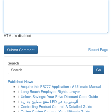
HTML is disabled
Report Page
Search
Go
Published News
1
Acquire this FB777 Application : A Ultimate Manual
1
Long Beach Employee Rights Lawyer
1
Unlock Savings: Your Frive Discount Code Guide
1
منتج مصابيح جدارية LED ألومنيومية في
1
Controlling Product Control: A Detailed Guide
1
Online Casino Canada: Your Ultimate Guide