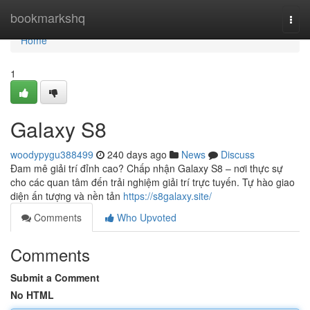
Home
bookmarkshq
Togg
navi
Home
1
Galaxy S8
woodypygu388499
240 days ago
News
Discuss
Đam mê giải trí đỉnh cao? Chấp nhận Galaxy S8 – nơi thực sự
cho các quan tâm đến trải nghiệm giải trí trực tuyến. Tự hào giao
diện ấn tượng và nền tản
https://s8galaxy.site/
Comments
Who Upvoted
Comments
Submit a Comment
No HTML