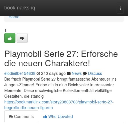
Home
bookmarkshq
Togg
navi
Home
1
Playmobil Serie 27: Erforsche
die neuen Charaktere!
elodieitbe154638
240 days ago
News
Discuss
Die frisch Playmobil Serie 27 bringt fantastische Abenteuer ins
Jungen-Zimmer! Erlebe ein in eine Reich voller interessanter
Elemente. Diese erschwingliche Kollektion enthält vielfältige
Gestalten, die ständig
https://bookmarklinx.com/story20803763/playmobil-serie-27-
begreife-die-neuen-figuren
Comments
Who Upvoted