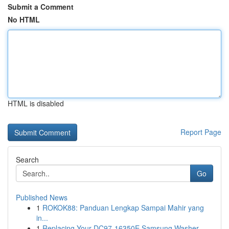
Submit a Comment
No HTML
HTML is disabled
Report Page
Search
Go
Published News
1
ROKOK88: Panduan Lengkap Sampai Mahir yang
in...
1
Replacing Your DC97-16350E Samsung Washer