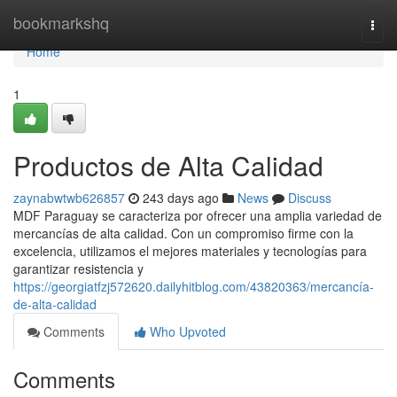
Home
bookmarkshq
Togg
navi
Home
1
Productos de Alta Calidad
zaynabwtwb626857
243 days ago
News
Discuss
MDF Paraguay se caracteriza por ofrecer una amplia variedad de
mercancías de alta calidad. Con un compromiso firme con la
excelencia, utilizamos el mejores materiales y tecnologías para
garantizar resistencia y
https://georgiatfzj572620.dailyhitblog.com/43820363/mercancía-
de-alta-calidad
Comments
Who Upvoted
Comments