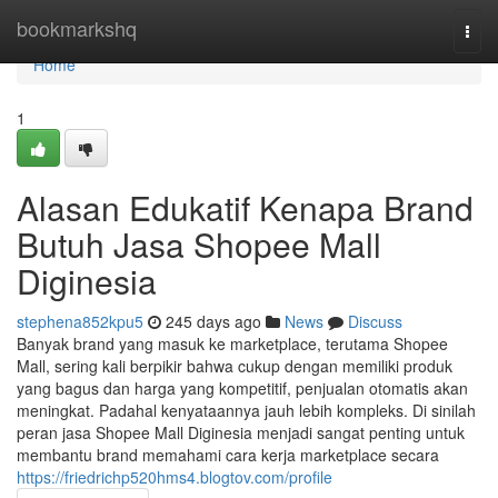
Home
bookmarkshq
Togg
navi
Home
1
Alasan Edukatif Kenapa Brand
Butuh Jasa Shopee Mall
Diginesia
stephena852kpu5
245 days ago
News
Discuss
Banyak brand yang masuk ke marketplace, terutama Shopee
Mall, sering kali berpikir bahwa cukup dengan memiliki produk
yang bagus dan harga yang kompetitif, penjualan otomatis akan
meningkat. Padahal kenyataannya jauh lebih kompleks. Di sinilah
peran jasa Shopee Mall Diginesia menjadi sangat penting untuk
membantu brand memahami cara kerja marketplace secara
https://friedrichp520hms4.blogtov.com/profile