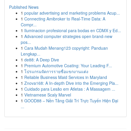
Published News
1
popular advertising and marketing problems Acup...
1
Connecting Amibroker to Real-Time Data: A
Compr...
1
Iluminacion profesional para bodas en CDMX y Ed...
1
Advanced computer strategies open brand-new
pos...
1
Cara Mudah Menang123 copyright: Panduan
Lengkap...
1
de88: A Deep Dive
1
Premium Automotive Coating: Your Leading F...
1
โปรแกรมจัดการรายชื่อแขกงานแต่ง
1
Reliable Business Maid Services in Maryland
1
Znova168: A In-depth Dive into the Emerging Pla...
1
Cuidado para Lesão em Atletas : A Massagem ...
1
Vietnamese Scaly Marvel
1
GOOD88 – Nền Tảng Giải Trí Trực Tuyến Hiện Đại
...