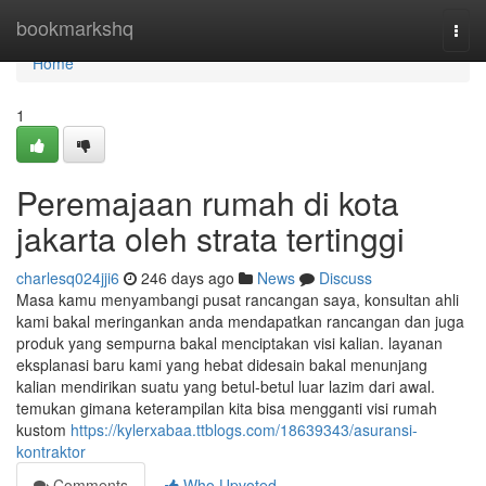
Home
bookmarkshq
Togg
navi
Home
1
Peremajaan rumah di kota
jakarta oleh strata tertinggi
charlesq024jji6
246 days ago
News
Discuss
Masa kamu menyambangi pusat rancangan saya, konsultan ahli
kami bakal meringankan anda mendapatkan rancangan dan juga
produk yang sempurna bakal menciptakan visi kalian. layanan
eksplanasi baru kami yang hebat didesain bakal menunjang
kalian mendirikan suatu yang betul-betul luar lazim dari awal.
temukan gimana keterampilan kita bisa mengganti visi rumah
kustom
https://kylerxabaa.ttblogs.com/18639343/asuransi-
kontraktor
Comments
Who Upvoted