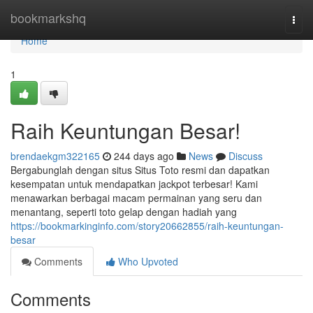
Home
bookmarkshq
Togg
navi
Home
1
Raih Keuntungan Besar!
brendaekgm322165
244 days ago
News
Discuss
Bergabunglah dengan situs Situs Toto resmi dan dapatkan
kesempatan untuk mendapatkan jackpot terbesar! Kami
menawarkan berbagai macam permainan yang seru dan
menantang, seperti toto gelap dengan hadiah yang
https://bookmarkinginfo.com/story20662855/raih-keuntungan-
besar
Comments
Who Upvoted
Comments