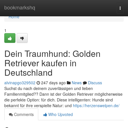
Home
bookmarkshq
Togg
navi
Home
1
Dein Traumhund: Golden
Retriever kaufen in
Deutschland
alvinapgo329502
247 days ago
News
Discuss
Suchst du nach deinem zuverlässigen und lieben
Familienmitglied?? Dann ist der Golden Retriever möglicherweise
die perfekte Option: für dich. Diese intelligenten: Hunde sind
bekannt für ihre verspielte Natur: und
https://herzenswelpen.de/
Comments
Who Upvoted