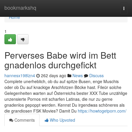
Home
bookmarkshq
Togg
navi
Home
1
Perverses Babe wird im Bett
gnadenlos durchgefickt
hannesx198lzn4
262 days ago
News
Discuss
Complete unerheblich, ob du auf spitze Busen, enge Muschis
oder ob Du auf knackige Arschfotzen Böcke hast. Fileür solche
Gelegenheiten warten auf Österreichs bester XXX Tube unzählige
unzensierte Pornos mit scharfen Latinas, die nur zu gerne
gnadenlos gepoppt werden. Kennst Du irgendwas schöneres als
die grandiosen FSK Movies? Damit Du
https://howtogetporn.com/
Comments
Who Upvoted