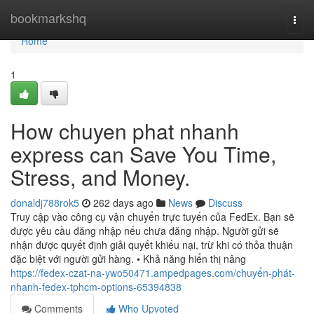
Home
bookmarkshq
Togg
navi
Home
1
How chuyen phat nhanh
express can Save You Time,
Stress, and Money.
donaldj788rok5
262 days ago
News
Discuss
Truy cập vào công cụ vận chuyển trực tuyến của FedEx. Bạn sẽ
được yêu cầu đăng nhập nếu chưa đăng nhập. Người gửi sẽ
nhận được quyết định giải quyết khiếu nại, trừ khi có thỏa thuận
đặc biệt với người gửi hàng. • Khả năng hiển thị nâng
https://fedex-czat-na-ywo50471.ampedpages.com/chuyển-phát-
nhanh-fedex-tphcm-options-65394838
Comments
Who Upvoted