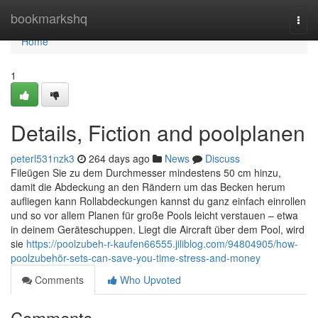
Home
bookmarkshq
Togg
navi
Home
1
Details, Fiction and poolplanen
peterl531nzk3
264 days ago
News
Discuss
Fileügen Sie zu dem Durchmesser mindestens 50 cm hinzu,
damit die Abdeckung an den Rändern um das Becken herum
aufliegen kann Rollabdeckungen kannst du ganz einfach einrollen
und so vor allem Planen für große Pools leicht verstauen – etwa
in deinem Geräteschuppen. Liegt die Aircraft über dem Pool, wird
sie
https://poolzubeh-r-kaufen66555.jiliblog.com/94804905/how-
poolzubehör-sets-can-save-you-time-stress-and-money
Comments
Who Upvoted
Comments