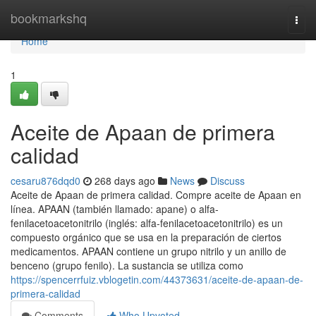
Home
bookmarkshq
Togg
navi
Home
1
Aceite de Apaan de primera
calidad
cesaru876dqd0
268 days ago
News
Discuss
Aceite de Apaan de primera calidad. Compre aceite de Apaan en
línea. APAAN (también llamado: apane) o alfa-
fenilacetoacetonitrilo (inglés: alfa-fenilacetoacetonitrilo) es un
compuesto orgánico que se usa en la preparación de ciertos
medicamentos. APAAN contiene un grupo nitrilo y un anillo de
benceno (grupo fenilo). La sustancia se utiliza como
https://spencerrfuiz.vblogetin.com/44373631/aceite-de-apaan-de-
primera-calidad
Comments
Who Upvoted