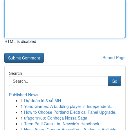
HTML is disabled
Report Page
Search
Go
Published News
1
Dự đoán lô 3 số MN
1
Yono Games: A budding player in Independent...
1
How to Choose Portland Electrical Panel Upgrade...
1
ufagem168: Conheça Nossa Saga
1
Teen Patti Guru : An Newbie's Handbook
1
Nova Scrap Copper Recycling – Sydney’s Reliable...