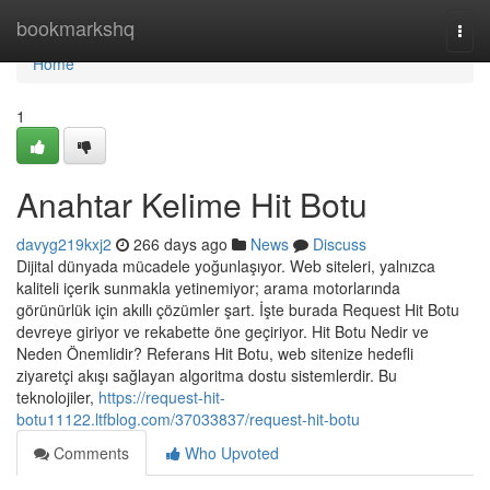
Home
bookmarkshq
Togg
navi
Home
1
Anahtar Kelime Hit Botu
davyg219kxj2
266 days ago
News
Discuss
Dijital dünyada mücadele yoğunlaşıyor. Web siteleri, yalnızca
kaliteli içerik sunmakla yetinemiyor; arama motorlarında
görünürlük için akıllı çözümler şart. İşte burada Request Hit Botu
devreye giriyor ve rekabette öne geçiriyor. Hit Botu Nedir ve
Neden Önemlidir? Referans Hit Botu, web sitenize hedefli
ziyaretçi akışı sağlayan algoritma dostu sistemlerdir. Bu
teknolojiler,
https://request-hit-
botu11122.ltfblog.com/37033837/request-hit-botu
Comments
Who Upvoted