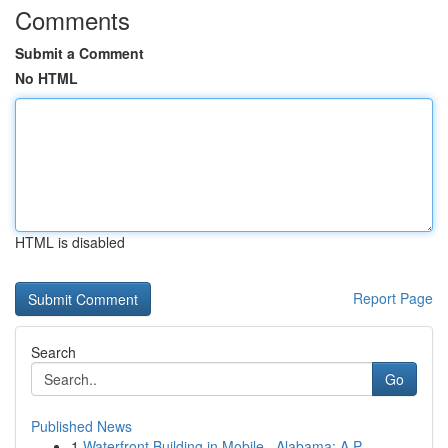
Comments
Submit a Comment
No HTML
HTML is disabled
Report Page
Search
Go
Published News
1
Waterfront Building in Mobile , Alabama: A P...